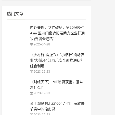
热门文章
内外兼修，韧性破局，第20届R+T
Asia 亚洲门窗遮阳展助力企业打通
“内外贸全通路”！
2025-04-28
（乡村行·看振兴）“小秸秆”撬动农
业“大循环” 江西乐安全面推进秸秆
综合利用
2023-12-23
（财经天下）IMF增资获批，意味
着什么？
2023-12-23
爱上观鸟的北京“00后” 们：获取快
节奏中的治愈感
2023-12-23