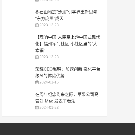
积石山地震“沙涌”引学界重新思考
“东方庞贝”成因
2023-12-23
【理响中国·人民至上@中国式现代
化】福州军门社区·小社区里的“大
幸福”
2023-12-23
荣耀CEO赵明：加速创新 强化平台
级AI的体验优势
2024-01-16
在周年纪念到来之际，苹果公司高
管对 Mac 发表了看法
2024-01-23