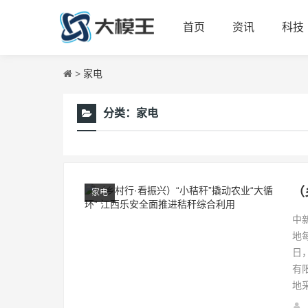
首页
资讯
科技
>
家电
分类：
家电
家电
中
地
日
有
地采