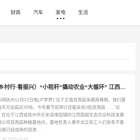
财商
汽车
家电
生活
（乡村行·看振兴）“小秸秆”撬动农业“大循环” 江西乐安全面推进秸秆综合利用
新网抚州12月22日电(卢梦梦)“当下正值双孢菇采摘高峰期，我们基
每天可出菇近30吨，今年春节前预计还能采收3批双孢菇……”近
，在位于江西省抚州市乐安县增田镇的江西国丽生态农业科技发展
限公司双孢菇种植基地内，基地负责人黄年龙正和工人们有条不紊
摘已经成熟的双孢 ...
2023-12-23