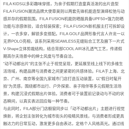
FILA KIDS以多彩趣味穿搭，为亲子假期打造童真活泼的出片造型
FILA FUSION潮流品牌大使章昊则以两套先锋机能造型演绎松弛与动
感并存的假期氛围。FILA FUSION机能防晒服具备UPF50+强力防晒
功能与凉感体验，适合轻装探索；FILA FUSION新机服主打可拆卸设
计，一衣多穿，解锁多变搭配。FILA GOLF品牌形象代言人许龙一以
无界POLO亮相，该系列采用SEAMLESS无缝贴合工艺及腋下一片式
V-Shape立体剪裁结构，结合背部COOL AIR冰孔透气工艺，传递假
期高尔夫场景中的绅士风度与节奏自洽。
"动不动都出片"的主张不止于视觉呈现，更延展至线上线下的多维生
活场域，构建品牌与消费者之间更紧密的共感体验。FILA于上海、北
京、广州、南京等全国九家城市门店打造互动装置，以"假日时髦开
拍"为灵感，围绕都市出行、户外探索、亲子陪伴等多元假期生活场
景，构建沉浸式假期出片体验。消费者可于装置前记录动与不动的状
态瞬间，以真实表达回应每一种节奏。
与此同时，FILA部分门店橱窗同步以「动不动都出片」主题进行视觉
焕新，将企划主张转化为城市街头的吸睛风景线，与消费者形成更具
触达力的日常互动，激发更多自由表达，定格个人风格高光。通过线