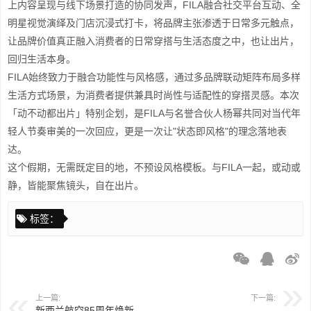
上内容呈现与线下场景打造的协同发声，FILA融合社交平台互动、全
明星视觉演绎及门店沉浸式打卡，将品牌主张渗透于日常多元触点，
让品牌价值真正融入消费者的日常穿搭与生活态度之中，也让出片，
回归生活本身。
FILA始终致力于融合功能性与风格感，通过多品牌联动矩阵布局多样
生活方式场景，为消费者提供兼具时尚性与适配性的穿搭灵感。本次
「动不动都出片」特别企划，是FILA与名誉合伙人杨幂共同对当代年
轻人节奏审美的一次回应，更是一次让"状态即风格"的理念落地表
达。
这个假期，无需既定目的地，不预设风格模板。与FILA一起，或动或
静，皆能聚焦镜头，自在出片。
标签：
上一篇:
下一篇:
新西兰航空85周年焕新