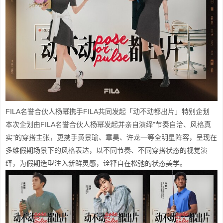
FILA名誉合伙人杨幂携手FILA共同发起「动不动都出片」特别企划
本次企划由FILA名誉合伙人杨幂发起并亲自演绎"节奏自洽、风格真
实"的穿搭主张，更携手黄景瑜、章昊、许龙一等全明星阵容，呈现在
多维假期场景下的风格表达，以不同节奏、不同穿搭状态的视觉演
绎，为假期造型注入新鲜灵感，诠释自在松弛的状态美学。