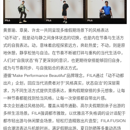
黄景瑜、章昊、许龙一共同呈现多维假期场景下的风格表达
"动不动"，既是动与静之间身体状态的切换，也是内在节奏与生活方
式的自我表达。动，意味着启程探索远方，奔赴热爱；不动，则是原
地休憩，静享松弛与自洽。在节奏不断被打碎与重构的当代生活中，
人们对"自我状态"有了更深刻的意识，也更期待穿搭能够回归自身，
成为与节奏同步、与自我贴合的表达方式。
遵循"Make Performance Beautiful"品牌理念，FILA通过「动不动都
出片」企划，回应当代消费者对于"风格真实，状态自洽"的深层需
求，为不同生活方式提供灵感表达，重构假期穿搭的多元想象，让每
一种节奏都能找到恰当风格，让每一次穿搭都自带出片感。
本次企划通过风格协同，覆盖从城市通勤、高尔夫假期到亲子出游的
多样生活场景。FILA强调都市雅致，以优雅且不失格调的设计适配于
都市轻出游与休闲聚会场景，轻松打造精致出片造型；FILA FUSION
结合潮流表达与机能时尚，满足假期出游、夏日防晒等多重动态场