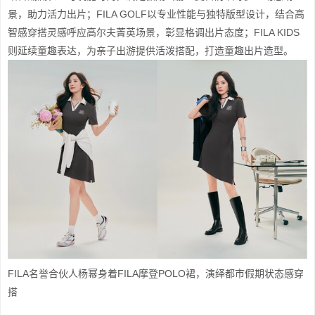
景，助力活力出片；FILA GOLF以专业性能与独特版型设计，结合高
智感穿搭灵感呼应高尔夫菁英场景，彰显格调出片态度；FILA KIDS
则延续童趣表达，为亲子出游提供活泼搭配，打造童趣出片造型。
FILA名誉合伙人杨幂身着FILA摩登POLO裙，演绎都市假期状态感穿
搭