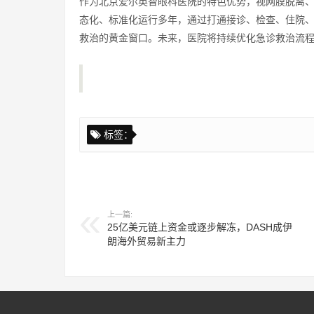
作为北京爱尔英智眼科医院的特色优势，视网膜脱离
态化、标准化运行多年，通过打通接诊、检查、住院
救治的黄金窗口。未来，医院将持续优化急诊救治流
标签：
上一篇:
25亿美元链上资金或逐步解冻，DASH成伊
朗海外贸易新主力