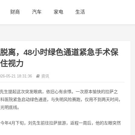
财商
汽车
家电
生活
膜脱离，48小时绿色通道紧急手术保
住视力
26-05-21 18:31:36
资讯
的刘先生提起这次突发眼病，依旧心有余悸。一次原本愉快的拉萨之
眼科医院紧急启动绿色通道，与失明风险赛跑，仅用不到两天时间，
了光明底线。
今年4月下旬，刘先生前往拉萨旅游，返程一周后，他的左眼突然