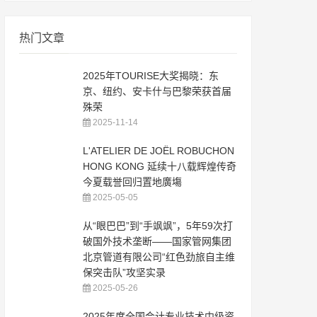
热门文章
2025年TOURISE大奖揭晓：东
京、纽约、安卡什与巴黎荣获首届
殊荣
2025-11-14
L'ATELIER DE JOËL ROBUCHON
HONG KONG 延续十八载辉煌传奇
今夏载誉回归置地廣塲
2025-05-05
从“眼巴巴”到“手飒飒”，5年59次打
破国外技术垄断——国家管网集团
北京管道有限公司“红色劲旅自主维
保突击队”攻坚实录
2025-05-26
2025年度全国会计专业技术中级资