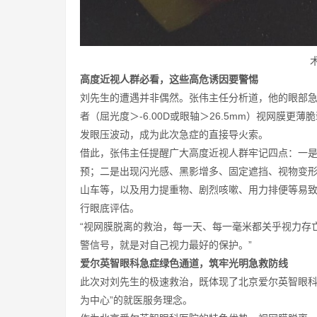
高度近视人群必看，这些高危诱因要警惕
刘先生的遭遇并非偶然。张伟主任分析道，他的眼部急
者（屈光度＞-6.00D或眼轴＞26.5mm）视网膜
发眼压波动，成为此次急症的直接导火索。
借此，张伟主任提醒广大高度近视人群牢记四点：一是每
预；二是出现闪光感、黑影增多、固定遮挡、视物变
山车等，以及用力提重物、剧烈咳嗽、用力排便等易
行眼底评估。
“视网膜脱离的救治，每一天、每一毫米都关乎视力存
警信号，就是对自己视力最好的保护。”
爱尔英智眼科急症绿色通道，筑牢光明急救防线
此次对刘先生的极速救治，既体现了北京爱尔英智眼科
为中心”的就医服务理念。