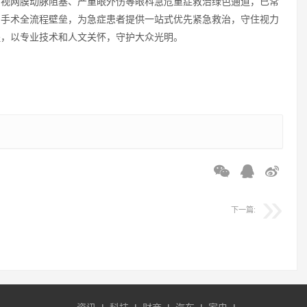
、视网膜动脉阻塞、严重眼外伤等眼科急危重症救治绿色通道，已常
、手术全流程壁垒，为急症患者提供一站式优先紧急救治，守住视力
程，以专业技术和人文关怀，守护大众光明。
下一篇: