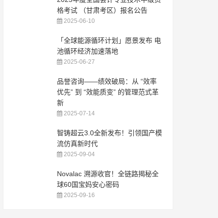
格考试 （甘肃考区）报名公告
2025-06-10
「全球能源循环计划」愿景发布 电
池循环经济加速落地
2025-06-27
品誉咨询——绩效破局：从 “效率
优先” 到 “效能质变” 的管理范式革
新
2025-07-14
智铸超云3.0全新发布！引领国产模
流仿真新时代
2025-09-04
Novalac 溯源收官！全链路揭秘全
球60国宝妈安心密码
2025-09-16