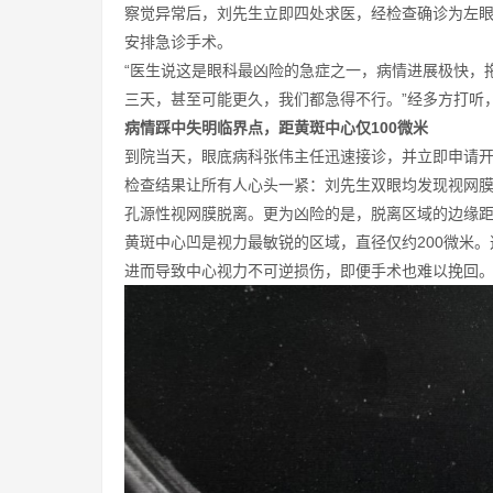
察觉异常后，刘先生立即四处求医，经检查确诊为左
安排急诊手术。
“医生说这是眼科最凶险的急症之一，病情进展极快，
三天，甚至可能更久，我们都急得不行。”经多方打听
病情踩中失明临界点，距黄斑中心仅100微米
到院当天，眼底病科张伟主任迅速接诊，并立即申请
检查结果让所有人心头一紧：刘先生双眼均发现视网膜裂孔
孔源性视网膜脱离。更为凶险的是，脱离区域的边缘距
黄斑中心凹是视力最敏锐的区域，直径仅约200微米
进而导致中心视力不可逆损伤，即便手术也难以挽回