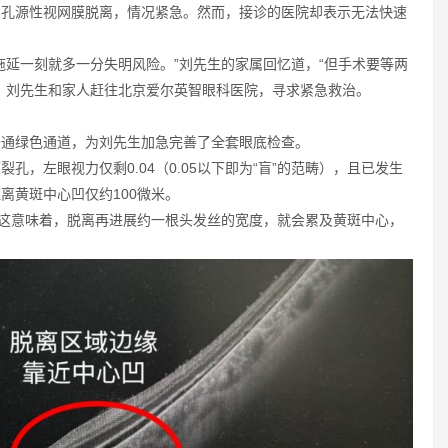
眼孔源性视网膜脱离，情况紧急。然而，接诊的医院却表示无法快速
拖延一刻就多一分失明风险。”刘先生的家属回忆道，“但手术要等两
，刘先生和家人赶往北京爱尔英智眼科医院，寻求紧急救治。
开通绿色通道，为刘先生加急完善了全套眼底检查。
，左眼视力仅剩0.04（0.05以下即为“盲”的范畴），且已发生
离黄斑中心凹仅约100微米。
。这意味着，脱离再进展约一根头发丝的宽度，就会累及黄斑中心，
。