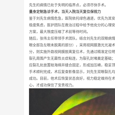
先生的病情已处于失明的临界点，必须尽快手术。
量身定制急诊手术，当天入院当天复位保视力
鉴于刘先生病情危急，医院依托绿色通道，优先为其
极度焦虑，医护团队在救治过程中给予他充分的心理安
方案，最大限度压缩了术前等待时间。
随后，张伟主任带领手术团队，结合刘先生的双眼病
眼全部及左眼未脱离的部分），采用视网膜激光光凝术
分，则实施外路视网膜脱离复位术，先通过精准定位
裂孔周围产生无菌性炎症粘连，为裂孔封堵奠定基础
应裂孔处放置硅海绵并缝合固定，形成加压嵴，稳妥
手术顺利完成，术后复查影像显示，刘先生双眼裂孔
成功。目前，他术后恢复状态良好，视力稳定维持在
心，才成功保住了宝贵视力。