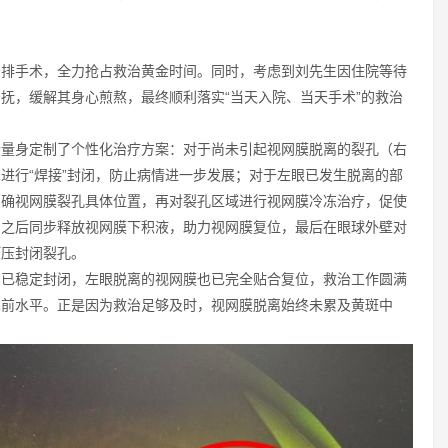
安排手术，全力抢占救治黄金时间。同时，考虑到刘先生因住院等待
抚，缓解其身心煎熬，最终顺利落实“当天入院、当天手术”的救治
情量身定制了个性化治疗方案：对于尚未引起视网膜脱离的裂孔（右
进行“焊接”封闭，防止病情进一步发展；对于左眼已发生脱离的部
明确视网膜裂孔具体位置，再对裂孔区域进行视网膜冷冻治疗，促使
；之后同步释放视网膜下积液，助力视网膜复位，最后在眼球外壁对
顶压封闭裂孔。
均已稳定封闭，左眼脱离的视网膜也已完全贴合复位，救治工作圆满
术前水平。正是因为救治足够及时，视网膜脱离始终未累及黄斑中