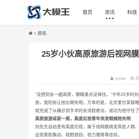
首页
资讯
科技
>
资讯
25岁小伙高原旅游后视网
yixian
20
“没想到去一趟高原，眼睛差点没保住。”今年25岁
旅，竟险些让他左眼失明。万幸的是，北京爱尔英智
就完成了从确诊到手术的全流程救治，成功为他守住
高原旅游返家一周，高度近视青年突发眼病险失明
刘先生自幼患有高度近视，属于视网膜病变高危人群。
出现黑影飘动、视野遮挡、视力骤降等症状。