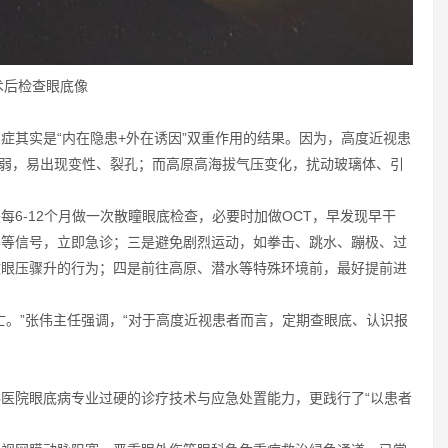
术后检查眼底像
症其实是“内在隐患+外在诱因”双重作用的结果。因为，高度近视患
更薄脆弱，易出现变性、裂孔；而高原高海拔气压变化，扰动玻璃体、引
6-12个月做一次散瞳眼底检查，必要时加做OCT，早发现早干
形等信号，立即急诊；三是避免剧烈运动，如拳击、跳水、蹦极、过
致眼压骤升的行为；四是前往高原、潜水等特殊环境前，最好提前进
亡。”张伟主任强调，“对于高度近视患者而言，定期查眼底、认识报
医院眼底病专业过硬的诊疗技术与应急处置能力，更践行了“以患者