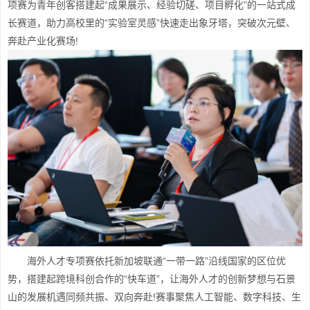
项赛为青年创客搭建起“成果展示、经验切磋、项目孵化”的一站式成
长赛道，助力高校里的“实验室灵感”快速走出象牙塔，突破次元壁、
奔赴产业化赛场!
海外人才专项赛依托新加坡联通“一带一路”沿线国家的区位优
势，搭建起跨境科创合作的“快车道”，让海外人才的创新梦想与石景
山的发展机遇同频共振、双向奔赴!赛事聚焦人工智能、数字科技、生