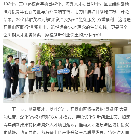
103个，其中高校青年项目42个、海外人才项目61个。区委组织部精
准对接青年创新力量与海外高端才智，助力优质项目落地生根、开花
结果，20个优胜奖项可解锁“资金支持+全链条服务”双重福利，这既是
石景山区践行“景贤礼士、近悦远来”人才理念的生动实践，更是健全
全周期人才服务体系、厚植创新创业沃土的具体行动!
下一步，以赛聚才、以才兴产，石景山区将持续以“景贤杯”大赛
为纽带，深化“高校+海外”双引才模式，持续优化创新创业生态，加速
青年创新成果转化与海外人才项目落地，推动人才发展与区域建设双
向赋能、协同共进，为石景山区产业升级与高质量发展，持续注入国