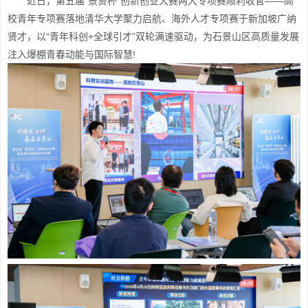
近日，第五届“景贤杯”创新创业大赛两大专项赛顺利收官——高
校青年专项赛落地清华大学聚力启航、海外人才专项赛于新加坡广纳
贤才，以“青年科创+全球引才”双轮满速驱动，为石景山区高质量发展
注入爆棚青春动能与国际智慧!