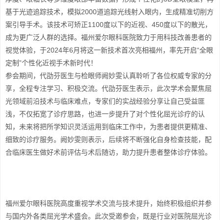
基于光迹追踪技术，模拟2000道追踪光线射入眼内，生成精准切削方
案引导手术。该技术可矫正1100度以下的近视、450度以下的散光，
成为更广泛人群的选择。福州爱尔眼科医院致力于用科技改善患者的
视觉体验，于2024年6月将这一新技术首次亮相福州，率先开启“全眼
定制”个性化近视手术新时代！
参会期间，代劭芬医生与检眼师阙妙雯认真聆听了各位权威专家的分
享，全程专注学习、积极交流。代劭芬医生表示，此次学术会聚焦屈
光领域前沿技术与临床难点，专家们的实战经验分享让自己受益匪
浅，不仅拓宽了诊疗思路，也进一步提升了对个性化屈光诊疗的认
知，未来将把所学知识灵活运用到临床工作中，为患者提供更精准、
细致的诊疗服务。阙妙雯则表示，后续将不断强化自身检查技能，配
合临床医生做好术前评估与术后随访，助力提升患者整体诊疗体验。
福州爱尔眼科医院高度重视学术交流与技术提升，始终积极组织并参
与国内外各类屈光学术盛会。此次受邀参会，既是行业对医院屈光诊