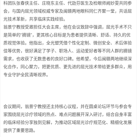
科团队张春侠主任、庄晓东主任、代劭芬医生及检眼师阙妙雯共同参
会，与国内屈光领域权威专家及闽赣两地眼科同仁齐聚一堂，共话屈
光技术革新，共享临床实践经验。
翁景宁教授受邀担任大会主席，他在会议致辞中强调，屈光手术不只
是简单的“摘镜”，更其核心目标是为患者提供清晰、舒适、持久的优
质视觉体验。他指出，全光塑凭借个性化定制、微创安全、术后体验
佳等优势，很好满足了学子、职场人、运动爱好者等不同人群的摘镜
需求，也收获了无数患者的良好口碑。他希望，今后闽赣两地继续深
化合作，同心聚力，把更优质、更先进的屈光技术带给更多群众，用
专业守护全民清晰视界。
会议期间，翁景宁教授还主持核心议程，并在圆桌论坛环节与参会专
家围绕屈光诊疗领域的热点、难点问题展开深入研讨，结合自身丰富
的临床经验分享独到见解，为推动区域屈光诊疗规范化、精细化发展
提供了重要思路。