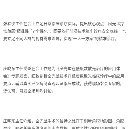
张春侠主任在会上立足日常临床诊疗实际，提出核心观点：屈光诊疗
需兼顾“精准性”与“个性化”，既要依托前沿技术筑牢诊疗安全底线，也
要立足不同人群的视觉需求差异，实现“一人一方案”的精准诊疗。
庄晓东主任受邀在会上作题为《全光塑在低度数散光治疗的应用体
会》专题发言，细致剖析全光塑技术在低度数散光临床诊疗中的应用
要点，辅以真实典型病例直观印证临床成效，获得现场参会专家的广
泛认可，引发全场热烈讨论。
庄晓东主任介绍，全光塑手术的独特之处在于测量角膜地形图、角膜
厚度、眼轴长等多维度眼部丰富数据，形成个性化的3D全眼模型，再