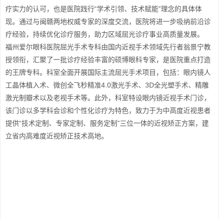
疗实力的认可，也是医院践行“学术引领、技术赋能”理念的具体体
现。通过与闽赣两地权威专家的深度交流，医院将进一步吸纳前沿诊
疗经验，持续优化诊疗服务，助力区域屈光诊疗事业高质量发展。
福州爱尔眼科医院屈光手术专科由国内近视手术领域先行者翁景宁教
授领衔，汇聚了一批诊疗经验丰富的硕博眼科专家，是医院重点打造
的王牌专科。科室全面开展国际主流屈光手术项目，包括：眼内镜人
工晶体植入术、微创全飞秒精准4.0激光手术、3D全光塑手术、精雕
激光制瓣术以及老视手术等。此外，科室特设眼内镜近视手术门诊，
该门诊以多学科会诊和个性化诊疗为特色，致力于为中高度近视患者
提供“技术定制、专家定制、服务定制”三位一体的近视矫正方案，建
立省内高难度近视矫正技术高地。